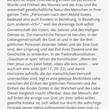
Würde und Freiheit des Mannes und der Frau und die
wesenhaft gesellschaftliche Natur des Menschen in ihrer
ganzen Tiefe: „Personsein nach dem Abbild Gottes
bedeutet also auch Existenz in Beziehung, in Beziehung
zum anderen »Ich«“,
weil der dreieinige Gott selbst
36
Gemeinschaft des Vaters, des Sohnes und des Heiligen
Geistes ist. Die menschliche Person ist berufen, in der
Liebesgemeinschaft, die Gott ist und in der die drei
göttlichen Personen einander lieben und der Eine Gott
sind, den Ursprung und das Ziel ihres Daseins und der
Geschichte zu entdecken. In der Pastoralkonstitution
„Gaudium et spes“ lehren die Konzilsväter: „Wenn der
Herr Jesus zum Vater betet, »dass alle eins seien … wie
auch wir eins sind« (Joh 17, 20–22), und damit
Horizonte aufreißt, die der menschlichen Vernunft
unerreichbar sind, legt er eine gewisse Ähnlichkeit nahe
zwischen der Einheit der göttlichen Personen und der
Einheit der Kinder Gottes in der Wahrheit und der Liebe.
Dieser Vergleich macht offenbar, dass der Mensch, der
auf Erden die einzige von Gott um ihrer selbst willen
gewollte Kreatur ist, sich selbst nur durch die aufrichtige
Hingabe seiner selbst vollkommen finden kann (vgl. Lk