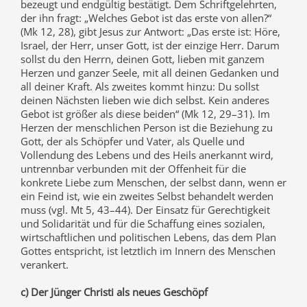
bezeugt und endgültig bestätigt. Dem Schriftgelehrten,
der ihn fragt: „Welches Gebot ist das erste von allen?“
(Mk 12, 28), gibt Jesus zur Antwort: „Das erste ist: Höre,
Israel, der Herr, unser Gott, ist der einzige Herr. Darum
sollst du den Herrn, deinen Gott, lieben mit ganzem
Herzen und ganzer Seele, mit all deinen Gedanken und
all deiner Kraft. Als zweites kommt hinzu: Du sollst
deinen Nächsten lieben wie dich selbst. Kein anderes
Gebot ist größer als diese beiden“ (Mk 12, 29–31). Im
Herzen der menschlichen Person ist die Beziehung zu
Gott, der als Schöpfer und Vater, als Quelle und
Vollendung des Lebens und des Heils anerkannt wird,
untrennbar verbunden mit der Offenheit für die
konkrete Liebe zum Menschen, der selbst dann, wenn er
ein Feind ist, wie ein zweites Selbst behandelt werden
muss (vgl. Mt 5, 43–44). Der Einsatz für Gerechtigkeit
und Solidarität und für die Schaffung eines sozialen,
wirtschaftlichen und politischen Lebens, das dem Plan
Gottes entspricht, ist letztlich im Innern des Menschen
verankert.
c) Der Jünger Christi als neues Geschöpf