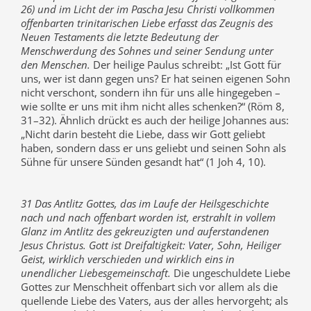
26) und im Licht der im Pascha Jesu Christi vollkommen
offenbarten trinitarischen Liebe erfasst das Zeugnis des
Neuen Testaments die letzte Bedeutung der
Menschwerdung des Sohnes und seiner Sendung unter
den Menschen.
Der heilige Paulus schreibt: „Ist Gott für
uns, wer ist dann gegen uns? Er hat seinen eigenen Sohn
nicht verschont, sondern ihn für uns alle hingegeben –
wie sollte er uns mit ihm nicht alles schenken?“ (Röm 8,
31–32). Ähnlich drückt es auch der heilige Johannes aus:
„Nicht darin besteht die Liebe, dass wir Gott geliebt
haben, sondern dass er uns geliebt und seinen Sohn als
Sühne für unsere Sünden gesandt hat“ (1 Joh 4, 10).
31 Das Antlitz Gottes, das im Laufe der Heilsgeschichte
nach und nach offenbart worden ist, erstrahlt in vollem
Glanz im Antlitz des gekreuzigten und auferstandenen
Jesus Christus. Gott ist Dreifaltigkeit: Vater, Sohn, Heiliger
Geist, wirklich verschieden und wirklich eins in
unendlicher Liebesgemeinschaft.
Die ungeschuldete Liebe
Gottes zur Menschheit offenbart sich vor allem als die
quellende Liebe des Vaters, aus der alles hervorgeht; als