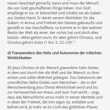
neuen Geschöpf gemacht, kann und muss der Mensch
die von Gott geschaffenen Dinge lieben. Von Gott
empfängt er sie, er betrachtet und schätzt sie als Gaben
aus Gottes Hand. Er dankt seinem Wohltäter für die
Gaben; in Armut und Freiheit des Geistes gebraucht und
genießt er das Geschaffene; so kommt er in den wahren
Besitz der Welt als einer, der nichts hat und doch alles
besitzt. »Alles gehört euch; ihr aber gehört Christus, und
Christus gehört Gott« (1 Kor 3, 22–23)“.
47
d) Transzendenz des Heils und Autonomie der irdischen
Wirklichkeiten
45 Jesus Christus ist der Mensch gewordene Sohn Gottes,
in dem und durch den die Welt und der Mensch zu ihrer
echten und vollen Wahrheit gelangen.
Das Geheimnis der
unendlichen Nähe Gottes zum Menschen – die in der
Menschwerdung Jesu Christi Wirklichkeit wird und bis
zur Verlassenheit am Kreuz und zum Tod reicht – zeigt,
dass das Menschliche umso mehr in seiner Identität und
in eben der Freiheit, die ihm eigen ist, entfaltet und
befreit wird, je mehr es im Licht des göttlichen Planes