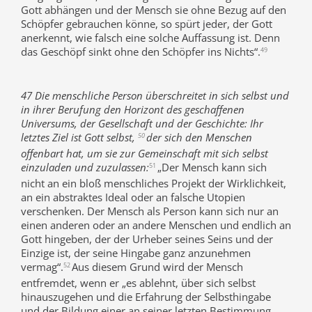
Gott abhängen und der Mensch sie ohne Bezug auf den
Schöpfer gebrauchen könne, so spürt jeder, der Gott
anerkennt, wie falsch eine solche Auffassung ist. Denn
das Geschöpf sinkt ohne den Schöpfer ins Nichts“.
49
47 Die menschliche Person überschreitet in sich selbst und
in ihrer Berufung den Horizont des geschaffenen
Universums, der Gesellschaft und der Geschichte: Ihr
letztes Ziel ist Gott selbst,
der sich den Menschen
50
offenbart hat, um sie zur Gemeinschaft mit sich selbst
einzuladen und zuzulassen:
„Der Mensch kann sich
51
nicht an ein bloß menschliches Projekt der Wirklichkeit,
an ein abstraktes Ideal oder an falsche Utopien
verschenken. Der Mensch als Person kann sich nur an
einen anderen oder an andere Menschen und endlich an
Gott hingeben, der der Urheber seines Seins und der
Einzige ist, der seine Hingabe ganz anzunehmen
vermag“.
Aus diesem Grund wird der Mensch
52
entfremdet, wenn er „es ablehnt, über sich selbst
hinauszugehen und die Erfahrung der Selbsthingabe
und der Bildung einer an seiner letzten Bestimmung