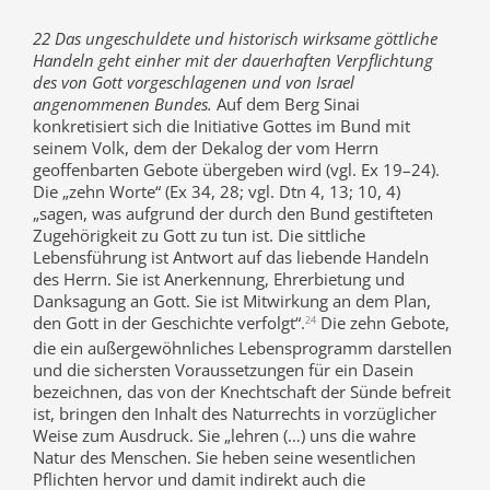
22 Das ungeschuldete und historisch wirksame göttliche
Handeln geht einher mit der dauerhaften Verpflichtung
des von Gott vorgeschlagenen und von Israel
angenommenen Bundes.
Auf dem Berg Sinai
konkretisiert sich die Initiative Gottes im Bund mit
seinem Volk, dem der Dekalog der vom Herrn
geoffenbarten Gebote übergeben wird (vgl. Ex 19–24).
Die „zehn Worte“ (Ex 34, 28; vgl. Dtn 4, 13; 10, 4)
„sagen, was aufgrund der durch den Bund gestifteten
Zugehörigkeit zu Gott zu tun ist. Die sittliche
Lebensführung ist Antwort auf das liebende Handeln
des Herrn. Sie ist Anerkennung, Ehrerbietung und
Danksagung an Gott. Sie ist Mitwirkung an dem Plan,
den Gott in der Geschichte verfolgt“.
Die zehn Gebote,
24
die ein außergewöhnliches Lebensprogramm darstellen
und die sichersten Voraussetzungen für ein Dasein
bezeichnen, das von der Knechtschaft der Sünde befreit
ist, bringen den Inhalt des Naturrechts in vorzüglicher
Weise zum Ausdruck. Sie „lehren (…) uns die wahre
Natur des Menschen. Sie heben seine wesentlichen
Pflichten hervor und damit indirekt auch die