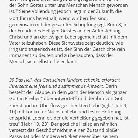
der Sohn Gottes unter uns Menschen Mensch geworden
ist.
Seine Vollendung jedoch liegt in der Zukunft, die
39
Gott für uns bereithält, wenn wir berufen sind,
gemeinsam mit der gesamten Schöpfung (vgl. Röm 8) in
der Freude des Heiligen Geistes an der Auferstehung
Christi und an der ewigen Lebensgemeinschaft mit dem
Vater teilzuhaben. Diese Sichtweise zeigt deutlich, wie
irrig und trügerisch es ist, den Sinn der Geschichte rein
immanent zu deuten und zu behaupten, dass der
Mensch sich selbst erlösen kann.
39 Das Heil, das Gott seinen Kindern schenkt, erfordert
ihrerseits eine freie und zustimmende Antwort.
Darin
besteht der Glaube, in dem „sich der Mensch als ganzer
Gott in Freiheit“ überantwortet
und der ihm von Gott
40
zuerst und im Überfluss geschenkten Liebe (vgl. 1 Joh 4,
10) mit konkreter Nächstenliebe und fester Hoffnung
entspricht, „denn er, der die Verheißung gegeben hat, ist
treu“ (Hebr 10, 23). Der göttliche Heilsplan nämlich
versetzt das Geschöpf nicht in einen Zustand bloßer
Passivität oder Minderwertigkeit gegenüber seinem