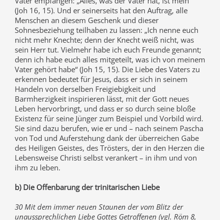
Vater empfangen: „Alles, was der Vater hat, ist mein“
(Joh 16, 15). Und er seinerseits hat den Auftrag, alle
Menschen an diesem Geschenk und dieser
Sohnesbeziehung teilhaben zu lassen: „Ich nenne euch
nicht mehr Knechte; denn der Knecht weiß nicht, was
sein Herr tut. Vielmehr habe ich euch Freunde genannt;
denn ich habe euch alles mitgeteilt, was ich von meinem
Vater gehört habe“ (Joh 15, 15). Die Liebe des Vaters zu
erkennen bedeutet für Jesus, dass er sich in seinem
Handeln von derselben Freigiebigkeit und
Barmherzigkeit inspirieren lässt, mit der Gott neues
Leben hervorbringt, und dass er so durch seine bloße
Existenz für seine Jünger zum Beispiel und Vorbild wird.
Sie sind dazu berufen, wie er und – nach seinem Pascha
von Tod und Auferstehung dank der überreichen Gabe
des Heiligen Geistes, des Trösters, der in den Herzen die
Lebensweise Christi selbst verankert – in ihm und von
ihm zu leben.
b) Die Offenbarung der trinitarischen Liebe
30 Mit dem immer neuen Staunen der vom Blitz der
unaussprechlichen Liebe Gottes Getroffenen (vgl. Röm 8,