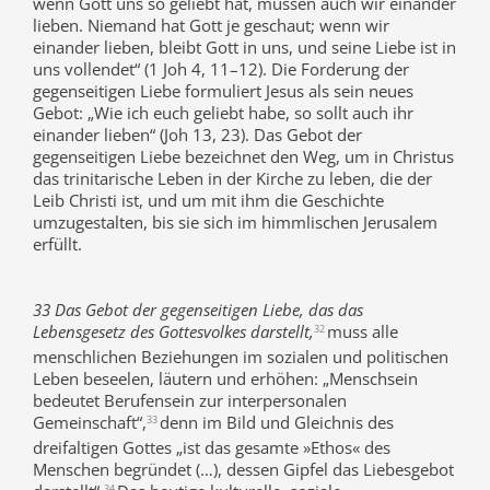
wenn Gott uns so geliebt hat, müssen auch wir einander
lieben. Niemand hat Gott je geschaut; wenn wir
einander lieben, bleibt Gott in uns, und seine Liebe ist in
uns vollendet“ (1 Joh 4, 11–12). Die Forderung der
gegenseitigen Liebe formuliert Jesus als sein neues
Gebot: „Wie ich euch geliebt habe, so sollt auch ihr
einander lieben“ (Joh 13, 23). Das Gebot der
gegenseitigen Liebe bezeichnet den Weg, um in Christus
das trinitarische Leben in der Kirche zu leben, die der
Leib Christi ist, und um mit ihm die Geschichte
umzugestalten, bis sie sich im himmlischen Jerusalem
erfüllt.
33 Das Gebot der gegenseitigen Liebe, das das
Lebensgesetz des Gottesvolkes darstellt,
muss alle
32
menschlichen Beziehungen im sozialen und politischen
Leben beseelen, läutern und erhöhen: „Menschsein
bedeutet Berufensein zur interpersonalen
Gemeinschaft“,
denn im Bild und Gleichnis des
33
dreifaltigen Gottes „ist das gesamte »Ethos« des
Menschen begründet (…), dessen Gipfel das Liebesgebot
34