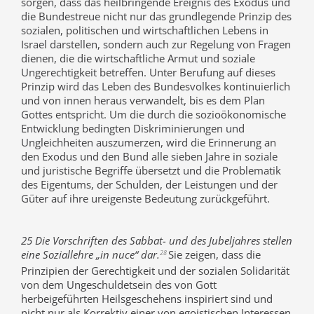
sorgen, dass das heilbringende Ereignis des Exodus und
die Bundestreue nicht nur das grundlegende Prinzip des
sozialen, politischen und wirtschaftlichen Lebens in
Israel darstellen, sondern auch zur Regelung von Fragen
dienen, die die wirtschaftliche Armut und soziale
Ungerechtigkeit betreffen. Unter Berufung auf dieses
Prinzip wird das Leben des Bundesvolkes kontinuierlich
und von innen heraus verwandelt, bis es dem Plan
Gottes entspricht. Um die durch die sozioökonomische
Entwicklung bedingten Diskriminierungen und
Ungleichheiten auszumerzen, wird die Erinnerung an
den Exodus und den Bund alle sieben Jahre in soziale
und juristische Begriffe übersetzt und die Problematik
des Eigentums, der Schulden, der Leistungen und der
Güter auf ihre ureigenste Bedeutung zurückgeführt.
25 Die Vorschriften des Sabbat- und des Jubeljahres stellen
eine Soziallehre „in nuce“ dar.
Sie zeigen, dass die
28
Prinzipien der Gerechtigkeit und der sozialen Solidarität
von dem Ungeschuldetsein des von Gott
herbeigeführten Heilsgeschehens inspiriert sind und
nicht nur als Korrektiv einer von egoistischen Interessen