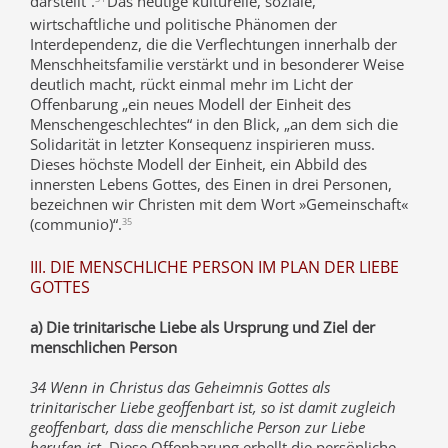
darstellt“.
Das heutige kulturelle, soziale,
wirtschaftliche und politische Phänomen der
Interdependenz, die die Verflechtungen innerhalb der
Menschheitsfamilie verstärkt und in besonderer Weise
deutlich macht, rückt einmal mehr im Licht der
Offenbarung „ein neues Modell der Einheit des
Menschengeschlechtes“ in den Blick, „an dem sich die
Solidarität in letzter Konsequenz inspirieren muss.
Dieses höchste Modell der Einheit, ein Abbild des
innersten Lebens Gottes, des Einen in drei Personen,
bezeichnen wir Christen mit dem Wort »Gemeinschaft«
(communio)“.
35
III. DIE MENSCHLICHE PERSON IM PLAN DER LIEBE
GOTTES
a) Die trinitarische Liebe als Ursprung und Ziel der
menschlichen Person
34 Wenn in Christus das Geheimnis Gottes als
trinitarischer Liebe geoffenbart ist, so ist damit zugleich
geoffenbart, dass die menschliche Person zur Liebe
berufen ist.
Diese Offenbarung erhellt die persönliche