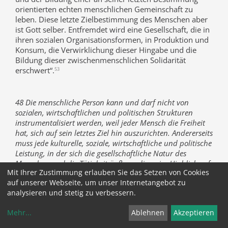
orientierten echten menschlichen Gemeinschaft zu
leben. Diese letzte Zielbestimmung des Menschen aber
ist Gott selber. Entfremdet wird eine Gesellschaft, die in
ihren sozialen Organisationsformen, in Produktion und
Konsum, die Verwirklichung dieser Hingabe und die
Bildung dieser zwischenmenschlichen Solidarität
erschwert“.
53
48 Die menschliche Person kann und darf nicht von
sozialen, wirtschaftlichen und politischen Strukturen
instrumentalisiert werden, weil jeder Mensch die Freiheit
hat, sich auf sein letztes Ziel hin auszurichten. Andererseits
muss jede kulturelle, soziale, wirtschaftliche und politische
Leistung, in der sich die gesellschaftliche Natur des
Menschen und die Tätigkeit äußern, die er im Hinblick auf
Mit Ihrer Zustimmung erlauben Sie das Setzen von Cookies
die Umwandlung des Universums entfaltet, immer auch in
auf unserer Webseite, um unser Internetangebot zu
ihrer Eigenschaft als relative und vorübergehende
analysieren und stetig zu verbessern.
Wirklichkeit betrachtet werden,
„denn die Gestalt dieser
Welt vergeht“ (1 Kor 7, 31). Hierbei handelt es sich um
Mehr
...
Ablehnen
Akzeptieren
eine eschatologische Relativität in dem Sinne, dass der
Mensch und die Welt einem Ziel entgegengehen, das die