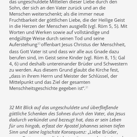
das ungeschuldete Mitteilen dieser Liebe durch den
Sohn, der sich an den Vater zurück und an die
Menschen weiterschenkt; als die immer neue
Fruchtbarkeit der göttlichen Liebe, die der Heilige Geist
in die Herzen der Menschen ausgießt (vgl. Röm 5, 5). Mit
Worten und Werken sowie auf vollständige und
endgültige Weise durch seinen Tod und seine
Auferstehung
offenbart Jesus Christus der Menschheit,
30
dass Gott Vater ist und dass wir alle aus Gnade dazu
berufen sind, im Geist seine Kinder (vgl. Röm 8, 15; Gal
4, 6) und deshalb untereinander Brüder und Schwestern
zu werden. Aus diesem Grund glaubt die Kirche fest,
„dass in ihrem Herrn und Meister der Schlüssel, der
Mittelpunkt und das Ziel der gesamten
Menschheitsgeschichte gegeben ist“.
31
32 Mit Blick auf das ungeschuldete und überfließende
göttliche Schenken des Sohnes durch den Vater, das Jesus
dadurch verkündet und bezeugt hat, dass er sein Leben
für uns hingab, erfasst der Apostel Johannes seinen tiefen
Sinn und seine logischste Konsequenz:
„Liebe Brüder,