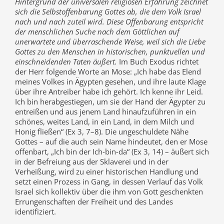
Hintergrund der universalen religiösen Erfahrung zeichnet
sich die Selbstoffenbarung Gottes ab, die dem Volk Israel
nach und nach zuteil wird. Diese Offenbarung entspricht
der menschlichen Suche nach dem Göttlichen auf
unerwartete und überraschende Weise, weil sich die Liebe
Gottes zu den Menschen in historischen, punktuellen und
einschneidenden Taten äußert.
Im Buch Exodus richtet
der Herr folgende Worte an Mose: „Ich habe das Elend
meines Volkes in Ägypten gesehen, und ihre laute Klage
über ihre Antreiber habe ich gehört. Ich kenne ihr Leid.
Ich bin herabgestiegen, um sie der Hand der Ägypter zu
entreißen und aus jenem Land hinaufzuführen in ein
schönes, weites Land, in ein Land, in dem Milch und
Honig fließen“ (Ex 3, 7–8). Die ungeschuldete Nähe
Gottes – auf die auch sein Name hindeutet, den er Mose
offenbart, „Ich bin der Ich-bin-da“ (Ex 3, 14) – äußert sich
in der Befreiung aus der Sklaverei und in der
Verheißung, wird zu einer historischen Handlung und
setzt einen Prozess in Gang, in dessen Verlauf das Volk
Israel sich kollektiv über die ihm von Gott geschenkten
Errungenschaften der Freiheit und des Landes
identifiziert.