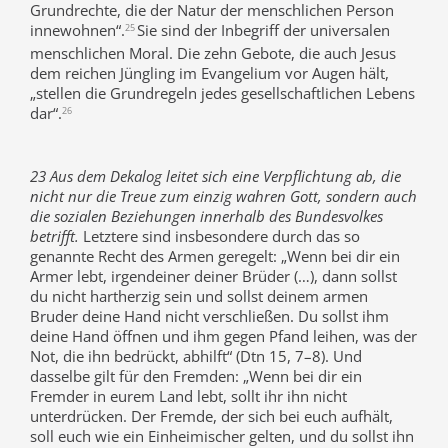
Grundrechte, die der Natur der menschlichen Person
innewohnen“.
Sie sind der Inbegriff der universalen
25
menschlichen Moral. Die zehn Gebote, die auch Jesus
dem reichen Jüngling im Evangelium vor Augen hält,
„stellen die Grundregeln jedes gesellschaftlichen Lebens
dar“.
26
23 Aus dem Dekalog leitet sich eine Verpflichtung ab, die
nicht nur die Treue zum einzig wahren Gott, sondern auch
die sozialen Beziehungen innerhalb des Bundesvolkes
betrifft.
Letztere sind insbesondere durch das so
genannte Recht des Armen geregelt: „Wenn bei dir ein
Armer lebt, irgendeiner deiner Brüder (…), dann sollst
du nicht hartherzig sein und sollst deinem armen
Bruder deine Hand nicht verschließen. Du sollst ihm
deine Hand öffnen und ihm gegen Pfand leihen, was der
Not, die ihn bedrückt, abhilft“ (Dtn 15, 7–8). Und
dasselbe gilt für den Fremden: „Wenn bei dir ein
Fremder in eurem Land lebt, sollt ihr ihn nicht
unterdrücken. Der Fremde, der sich bei euch aufhält,
soll euch wie ein Einheimischer gelten, und du sollst ihn