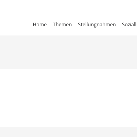
Home
Themen
Stellungnahmen
Sozial
uer et. al. (Hrsg.):
estellung