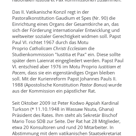
Das II. Vatikanische Konzil regt in der
Pastoralkonstitution Gaudium et Spes (Nr. 90) die
Einrichtung eines Organs der Gesamtkirche an, das
sich der Förderung internationaler Entwicklung und
weltweiter sozialer Gerechtigkeit widmen soll. Papst
Paul VI. richtet 1967 durch das Motu
Proprio
Catholicam Christi Ecclesiam
die
Studienkommission "Iustitia et Pax" ein. Diese sollte
später dem Laienrat eingegliedert werden. Papst Paul
VI. entschied aber 1976 im Motu Proprio
Iustitiam et
Pacem
, dass sie ein eigenständiges Organ bleiben
soll. Mit der Kurienreform Papst Johannes Pauls II.
1988 (Apostolische Konstitution
Pastor Bonus
) wurde
aus der Kommission ein päpstlicher Rat.
Seit Oktober 2009 ist Peter Kodwo Appiah Kardinal
Turkson (* 11.10.1948 in Wassaw Nsuta, Ghana)
Präsident des Rates. Ihm steht als Sekretär Bischof
Mario Toso SDB zur Seite. Der Rat hat 28 Mitglieder,
etwa 20 Konsultoren und rund 20 Mitarbeiter. In
Abstimmung mit dem vatikanischen Staatsekretariat