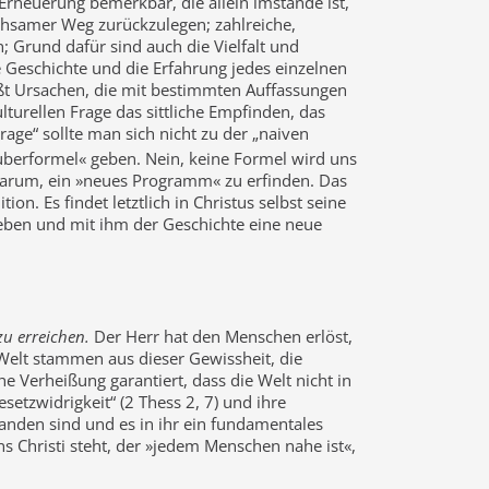
 Erneuerung bemerkbar, die allein imstande ist,
mühsamer Weg zurückzulegen; zahlreiche,
Grund dafür sind auch die Vielfalt und
 Geschichte und die Erfahrung jedes einzelnen
ißt Ursachen, die mit bestimmten Auffassungen
urellen Frage das sittliche Empfinden, das
rage“ sollte man sich nicht zu der „naiven
auberformel« geben. Nein, keine Formel wird uns
ht darum, ein »neues Programm« zu erfinden. Das
. Es findet letztlich in Christus selbst seine
 leben und mit ihm der Geschichte eine neue
zu erreichen.
Der Herr hat den Menschen erlöst,
 Welt stammen aus dieser Gewissheit, die
e Verheißung garantiert, dass die Welt nicht in
setzwidrigkeit“ (2 Thess 2, 7) und ihre
anden sind und es in ihr ein fundamentales
ns Christi steht, der »jedem Menschen nahe ist«,