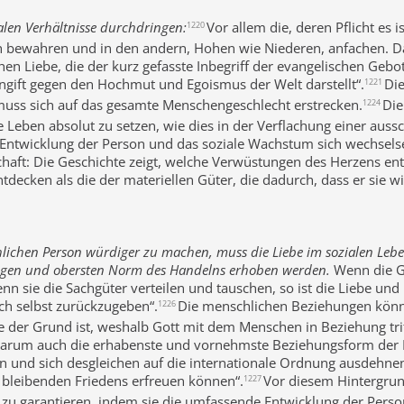
alen Verhältnisse durchdringen:
Vor allem die, deren Pflicht es i
1220
ch bewahren und in den andern, Hohen wie Niederen, anfachen. Das
hen Liebe, die der kurz gefasste Inbegriff der evangelischen Gebote
engift gegen den Hochmut und Egoismus der Welt darstellt“.
Die
1221
muss sich auf das gesamte Menschengeschlecht erstrecken.
Die
1224
Leben absolut zu setzen, wie dies in der Verflachung einer aussch
Entwicklung der Person und das soziale Wachstum sich wechselse
chaft: Die Geschichte zeigt, welche Verwüstungen des Herzens ent
decken als die der materiellen Güter, die dadurch, dass er sie wi
ichen Person würdiger zu machen, muss die Liebe im sozialen Leben 
digen und obersten Norm des Handelns erhoben werden.
Wenn die Ge
sie die Sachgüter verteilen und tauschen, so ist die Liebe und nu
ch selbst zurückzugeben“.
Die menschlichen Beziehungen könne
1226
e der Grund ist, weshalb Gott mit dem Menschen in Beziehung tritt
darum auch die erhabenste und vornehmste Beziehungsform der M
 und sich desgleichen auf die internationale Ordnung ausdehnen. 
d bleibenden Friedens erfreuen können“.
Vor diesem Hintergrun
1227
zu garantieren, indem sie die umfassende Entwicklung der Person