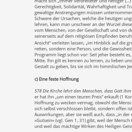
macht sich „immer verbreiteter und heftiger (…)
Gerechtigkeit, Solidarität, Wahrhaftigkeit und 
gewaltige Anstrengungen müssen unternommen we
Schwere der Ursachen, welche die heutigen unge
lehren, kann man unschwer an der Wurzel dieser
vom Menschen, von der Gesellschaft und von der
seinerseits auf dem religiösen Empfinden beruht
Ansicht“ verleiten lassen, „im Hinblick auf die
retten, sondern eine Person, und die Gewissheit,
Programm liegt schon vor: Seit jeher besteht es,
Mitte. Ihn gilt es kennen zu lernen, zu lieben 
Gestalt zu geben, bis sie sich im himmlischen Jer
c) Eine feste Hoffnung
578 Die Kirche lehrt den Menschen, dass Gott ihm 
er hat ihn „um einen teuren Preis“ erkauft (1 K
Hoffnung zu wecken vermag, obwohl die Menschhei
sich selbst verschlossen bleibt, sondern offen i
Auswirkungen, aber sie weiß auch, dass „in der
»Gutsein« (vgl. Gen 1, 31) gibt, weil der Mensch
und weil das mächtige Wirken des Heiligen Geiste