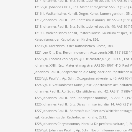
1214 Johannes Paul II., Enz. Sollicitudo rei socialis, 47: AAS 80 (1
1215 Vgl. Johannes XXIII., Enz. Mater et magistra: AAS 53 (1961) 4
1216 II. Vatikanisches Konzil, Dogm. Konst. Lumen gentium, 35: 
1217 Johannes Paul II., Enz. Centesimus annus, 10: AAS 83 (1991
1218 Johannes Paul II., Enz. Sollicitudo rei socialis, 40: AAS 80 (1
1219 II. Vatikanisches Konzil, Pastoralkonst. Gaudium et spes, 3
Katechismus der Katholischen Kirche, 826.
1220 Vgl. Katechismus der Katholischen Kirche, 1889.
1221 Leo XIII., Enz. Rerum novarum: Acta Leonis XIII, 11 (1892) 1
1222 Vgl. Thomas von Aquin,QD De caritate,a. 9,c; Pius XI., En
Johannes XXIII., Enz. Mater et magistra: AAS 53 (1961) 410; Paul
Johannes Paul II., Ansprache an die Mitglieder der Päpstlichen Ko
1223 Vgl. Paul VI., Ap. Schr. Octogesima adveniens, 46: AAS 63 (
1224 Vgl. II. Vatikanisches Konzil,Dekr. Apostolicam actuositate
Johannes Paul II., Ap. Schr. Christifideles laici, 42: AAS 81 (198
1225 Johannes Paul II., Enz. Redemptor hominis, 15: AAS 71 (197
1226 Johannes Paul II., Enz. Dives in misericordia, 14: AAS 72 (19
1227 Johannes Paul II., Botschaft zur Feier des Weltfriedenstages 
vgl. Katechismus der Katholischen Kirche, 2212.
1228 Johannes Chrysostomus, Homilia De perfecta caritate, 1, 2:
1229 Vgl. Johannes Paul II., Ap. Schr. Novo millennio ineunte, 4