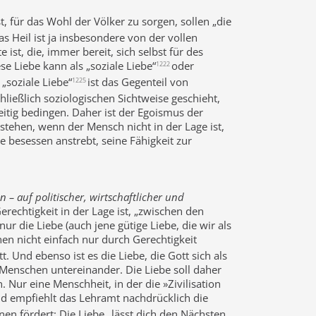
st, für das Wohl der Völker zu sorgen, sollen „die
 Heil ist ja insbesondere von der vollen
 ist, die, immer bereit, sich selbst für des
se Liebe kann als „soziale Liebe“
oder
1222
 „soziale Liebe“
ist das Gegenteil von
1225
ließlich soziologischen Sichtweise geschieht,
itig bedingen. Daher ist der Egoismus der
stehen, wenn der Mensch nicht in der Lage ist,
e besessen anstrebt, seine Fähigkeit zur
– auf politischer, wirtschaftlicher und
rechtigkeit in der Lage ist, „zwischen den
r die Liebe (auch jene gütige Liebe, die wir als
n nicht einfach nur durch Gerechtigkeit
. Und ebenso ist es die Liebe, die Gott sich als
enschen untereinander. Die Liebe soll daher
Nur eine Menschheit, in der die »Zivilisation
d empfiehlt das Lehramt nachdrücklich die
en fördert: Die Liebe „lässt dich den Nächsten