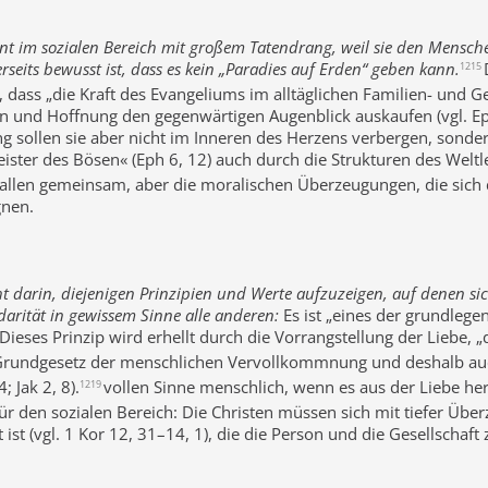
nt im sozialen Bereich mit großem Tatendrang, weil sie den Menschen
seits bewusst ist, dass es kein „Paradies auf Erden“ geben kann.
1215
, dass „die Kraft des Evangeliums im alltäglichen Familien- und Ges
 und Hoffnung den gegenwärtigen Augenblick auskaufen (vgl. Eph 5
ng sollen sie aber nicht im Inneren des Herzens verbergen, sond
Geister des Bösen« (Eph 6, 12) auch durch die Strukturen des Welt
llen gemeinsam, aber die moralischen Überzeugungen, die sich d
gnen.
ht darin, diejenigen Prinzipien und Werte aufzuzeigen, auf denen 
idarität in gewissem Sinne alle anderen:
Es ist „eines der grundlege
Dieses Prinzip wird erhellt durch die Vorrangstellung der Liebe, 
as Grundgesetz der menschlichen Vervollkommnung und deshalb 
; Jak 2, 8).
vollen Sinne menschlich, wenn es aus der Liebe her
1219
h für den sozialen Bereich: Die Christen müssen sich mit tiefer Ü
ft ist (vgl. 1 Kor 12, 31–14, 1), die die Person und die Gesellsch