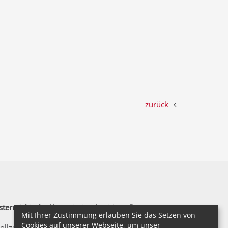
zurück
terreichische Kommission Iustitia et Pax
Mit Ihrer Zustimmung erlauben Sie das Setzen von
Cookies auf unserer Webseite, um unser
llzeile 2