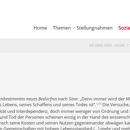
Home
Themen
Stellungnahmen
Sozia
SIE SIND HIER:
HOME
n unbestimmtes neues Bedürfnis nach Sinn:
„Denn immer wird der Me
 Lebens, seines Schaffens und seines Todes ist“.
Die Versuche,
1206
ät und Interdependenz, doch immer weniger von Ordnung und F
 und Tod der Personen scheinen einzig in der Hand des wissenscha
 Mensch seine Kosten und seinen Nutzen gegeneinander abwägen ka
len Gemeinschaften mit hohem Lebensstandard (…) mehr und mehr