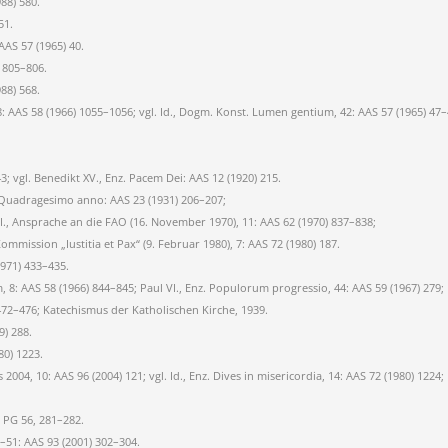
988) 580.
51.
AAS 57 (1965) 40.
) 805–806.
988) 568.
8: AAS 58 (1966) 1055–1056; vgl. Id., Dogm. Konst. Lumen gentium, 42: AAS 57 (1965) 47–
43; vgl. Benedikt XV., Enz. Pacem Dei: AAS 12 (1920) 215.
z. Quadragesimo anno: AAS 23 (1931) 206–207;
 VI., Ansprache an die FAO (16. November 1970), 11: AAS 62 (1970) 837–838;
mmission „Iustitia et Pax“ (9. Februar 1980), 7: AAS 72 (1980) 187.
1971) 433–435.
m, 8: AAS 58 (1966) 844–845; Paul VI., Enz. Populorum progressio, 44: AAS 59 (1967) 279;
9) 472–476; Katechismus der Katholischen Kirche, 1939.
9) 288.
80) 1223.
2004, 10: AAS 96 (2004) 121; vgl. Id., Enz. Dives in misericordia, 14: AAS 72 (1980) 1224;
 PG 56, 281–282.
9–51: AAS 93 (2001) 302–304.