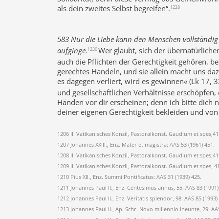
als dein zweites Selbst begreifen“.
1228
583 Nur die Liebe kann den Menschen vollständig
aufginge.
Wer glaubt, sich der übernatürlich
1230
auch die Pflichten der Gerechtigkeit gehören, be
gerechtes Handeln, und sie allein macht uns daz
es dagegen verliert, wird es gewinnen« (Lk 17, 33
und gesellschaftlichen Verhältnisse erschöpfe
Händen vor dir erscheinen; denn ich bitte dich n
deiner eigenen Gerechtigkeit bekleiden und von 
1206 II. Vatikanisches Konzil, Pastoralkonst. Gaudium et spes,41
1207 Johannes XXIII., Enz. Mater et magistra: AAS 53 (1961) 451.
1208 II. Vatikanisches Konzil, Pastoralkonst. Gaudium et spes,41
1209 II. Vatikanisches Konzil, Pastoralkonst. Gaudium et spes, 4
1210 Pius XII., Enz. Summi Pontificatus: AAS 31 (1939) 425.
1211 Johannes Paul II., Enz. Centesimus annus, 55: AAS 83 (1991
1212 Johannes Paul II., Enz. Veritatis splendor, 98: AAS 85 (1993)
1213 Johannes Paul II., Ap. Schr. Novo millennio ineunte, 29: AAS