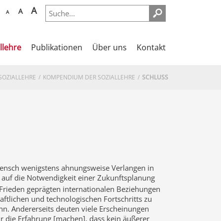
A
A
A
llehre
Publikationen
Über uns
Kontakt
SOZIALLEHRE
KOMPENDIUM DER SOZIALLEHRE
SCHLUSS
nsch wenigstens ahnungsweise Verlangen in
 auf die Notwendigkeit einer Zukunftsplanung
rieden geprägten internationalen Beziehungen
ftlichen und technologischen Fortschritts zu
nn. Andererseits deuten viele Erscheinungen
 die Erfahrung [machen], dass kein äußerer