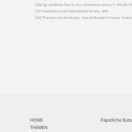
1230 Vgl. Johannes Paul II., Enz. Centesimus annus, 5: AAS 83 (1
1231 Katechismus der Katholischen Kirche, 1889.
1232 Theresia vom Kinde Jesu, Acte d’offrande à l’Amour miséric
HOME
Päpstliche Bot
THEMEN