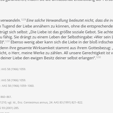
 verwandeln.
Eine solche Verwandlung bedeutet nicht, dass die ird
1229
en Tugend der Liebe annähern zu können, ohne die entsprechende 
trügt sich selbst: „Die Liebe ist das größte soziale Gebot. Sie ach
u fähig. Sie drängt zu einem Leben der Selbsthingabe: »Wer sein 
)“.
Ebenso wenig aber kann sich die Liebe in der bloß irdisc
1231
n, denn ihre gesamte Wirksamkeit stammt aus ihrem Gottesbezug: 
icht, o Herr, meine Werke zu zählen. All unsere Gerechtigkeit ist v
deiner Liebe den ewigen Besitz deiner selbst erlangen“.
1232
: AAS 58 (1966) 1059.
: AAS 58 (1966) 1059.
1: AAS 58 (1966) 1059–1060.
) 860–861.
 1210; vgl. Id., Enz. Centesimus annus, 24: AAS 83 (1991) 821–822.
 93 (2001) 285.