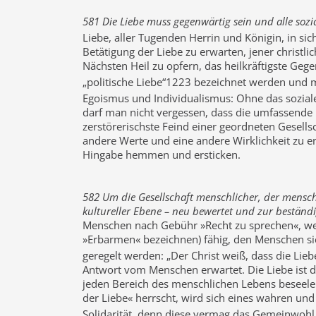
581 Die Liebe muss gegenwärtig sein und alle sozi
Liebe, aller Tugenden Herrin und Königin, in si
Betätigung der Liebe zu erwarten, jener christlic
Nächsten Heil zu opfern, das heilkräftigste Geg
„politische Liebe“1223 bezeichnet werden und 
Egoismus und Individualismus: Ohne das soziale 
darf man nicht vergessen, dass die umfassende 
zerstörerischste Feind einer geordneten Gesells
andere Werte und eine andere Wirklichkeit zu ent
Hingabe hemmen und ersticken.
582 Um die Gesellschaft menschlicher, der menschl
kultureller Ebene – neu bewertet und zur bestän
Menschen nach Gebühr »Recht zu sprechen«, wenn 
»Erbarmen« bezeichnen) fähig, den Menschen si
geregelt werden: „Der Christ weiß, dass die Lieb
Antwort vom Menschen erwartet. Die Liebe ist 
jeden Bereich des menschlichen Lebens beseelen
der Liebe« herrscht, wird sich eines wahren un
Solidarität, denn diese vermag das Gemeinwohl 