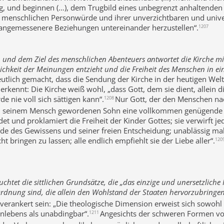
, und beginnen (…), dem Trugbild eines unbegrenzt anhaltenden 
er menschlichen Personwürde und ihrer unverzichtbaren und uni
ngemessenere Beziehungen untereinander herzustellen“.
1207
und dem Ziel des menschlichen Abenteuers antwortet die Kirche mit
chkeit der Meinungen entzieht und die Freiheit des Menschen in ein
utlich gemacht, dass die Sendung der Kirche in der heutigen Wel
erkennt: Die Kirche weiß wohl, „dass Gott, dem sie dient, allein d
 nie voll sich sättigen kann“.
Nur Gott, der den Menschen na
1208
 in seinem Mensch gewordenen Sohn eine vollkommen genügende 
und proklamiert die Freiheit der Kinder Gottes; sie verwirft jede
rde des Gewissens und seiner freien Entscheidung; unablässig ma
bringen zu lassen; alle endlich empfiehlt sie der Liebe aller“.
120
uchtet die sittlichen Grundsätze, die „das einzige und unersetzliche
Ordnung sind, die allein den Wohlstand der Staaten hervorzubring
verankert sein: „Die theologische Dimension erweist sich sowohl f
lebens als unabdingbar“.
Angesichts der schweren Formen vo
1211