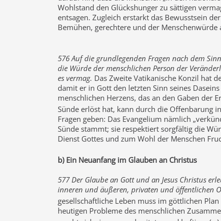
Wohlstand den Glückshunger zu sättigen vermag
entsagen. Zugleich erstarkt das Bewusstsein d
Bemühen, gerechtere und der Menschenwürde a
576 Auf die grundlegenden Fragen nach dem Sinn 
die Würde der menschlichen Person der Veränderli
es vermag.
Das Zweite Vatikanische Konzil hat de
damit er in Gott den letzten Sinn seines Daseins 
menschlichen Herzens, das an den Gaben der Erde
Sünde erlöst hat, kann durch die Offenbarung
Fragen geben: Das Evangelium nämlich „verkündet 
Sünde stammt; sie respektiert sorgfältig die Wü
Dienst Gottes und zum Wohl der Menschen Frucht 
b) Ein Neuanfang im Glauben an Christus
577 Der Glaube an Gott und an Jesus Christus erle
inneren und äußeren, privaten und öffentlichen 
gesellschaftliche Leben muss im göttlichen Plan 
heutigen Probleme des menschlichen Zusammen