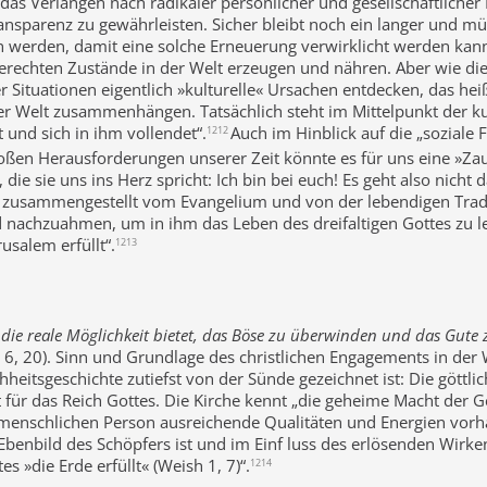
 das Verlangen nach radikaler persönlicher und gesellschaftlicher
Transparenz zu gewährleisten. Sicher bleibt noch ein langer und 
rden, damit eine solche Erneuerung verwirklicht werden kann; 
rechten Zustände in der Welt erzeugen und nähren. Aber wie die
 Situationen eigentlich »kulturelle« Ursachen entdecken, das he
 Welt zusammenhängen. Tatsächlich steht im Mittelpunkt der kult
 und sich in ihm vollendet“.
Auch im Hinblick auf die „soziale F
1212
 großen Herausforderungen unserer Zeit könnte es für uns eine »Z
 die sie uns ins Herz spricht: Ich bin bei euch! Es geht also nic
 zusammengestellt vom Evangelium und von der lebendigen Tradition
und nachzuahmen, um in ihm das Leben des dreifaltigen Gottes zu
usalem erfüllt“.
1213
die reale Möglichkeit bietet, das Böse zu überwinden und das Gute 
or 6, 20). Sinn und Grundlage des christlichen Engagements in der
tsgeschichte zutiefst von der Sünde gezeichnet ist: Die göttlich
st für das Reich Gottes. Die Kirche kennt „die geheime Macht der Ge
 menschlichen Person ausreichende Qualitäten und Energien vorh
 Ebenbild des Schöpfers ist und im Einf luss des erlösenden Wirke
s »die Erde erfüllt« (Weish 1, 7)“.
1214