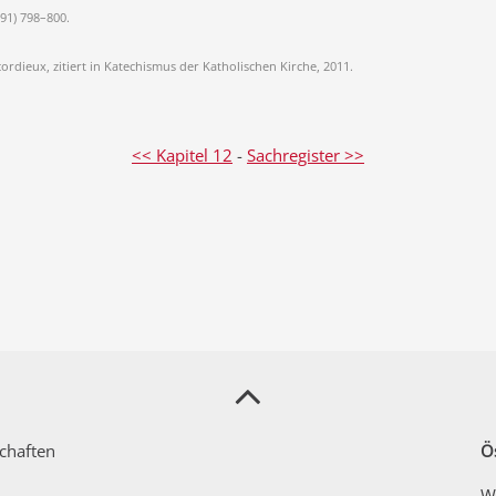
991) 798–800.
ordieux, zitiert in Katechismus der Katholischen Kirche, 2011.
<< Kapitel 12
-
Sachregister >>
schaften
Ös
Wo