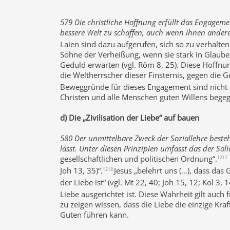
579 Die christliche Hoffnung erfüllt das Engageme
bessere Welt zu schaffen, auch wenn ihnen anderer
Laien sind dazu aufgerufen, sich so zu verhalten
Söhne der Verheißung, wenn sie stark in Glauben
Geduld erwarten (vgl. Röm 8, 25). Diese Hoffnu
die Weltherrscher dieser Finsternis, gegen die 
Beweggründe für dieses Engagement sind nicht a
Christen und alle Menschen guten Willens bege
d) Die „Zivilisation der Liebe“ auf bauen
580 Der unmittelbare Zweck der Soziallehre beste
lässt. Unter diesen Prinzipien umfasst das der Sol
gesellschaftlichen und politischen Ordnung“.
1217
Joh 13, 35)“.
Jesus „belehrt uns (…), dass d
1218
der Liebe ist“ (vgl. Mt 22, 40; Joh 15, 12; Kol 3, 14
Liebe ausgerichtet ist. Diese Wahrheit gilt auc
zu zeigen wissen, dass die Liebe die einzige Kra
Guten führen kann.