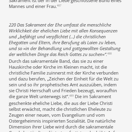
Sakrament ist der in der Liebe geschlossene Bund eines
Mannes und einer Frau.
487
220 Das Sakrament der Ehe umfasst die menschliche
Wirklichkeit der ehelichen Liebe mit allen Konsequenzen
und „befähigt und verpflichtet (…) die christlichen
Ehegatten und Eltern, ihre Berufung als Laien zu leben,
und so »in der Behandlung und gottgewollten Gestaltung
der weltlichen Dinge das Reich Gottes zu suchen«“.
488
Durch das sakramentale Band, das sie zu einer
Hauskirche oder Kirche im Kleinen macht, ist die
christliche Familie zuinnerst mit der Kirche verbunden
und dazu berufen, „Zeichen der Einheit für die Welt zu
sein und so ihr prophetisches Amt auszuüben, indem
sie Christi Herrschaft und Frieden bezeugt, woraufhin
die ganze Welt unterwegs ist“.
Die im Sakrament
489
geschenkte eheliche Liebe, die aus der Liebe Christi
selbst erwächst, macht die christlichen Eheleute zu
Zeugen einer neuen, vom Evangelium und vom
Ostergeheimnis inspirierten Sozialität. Die natürliche
Dimension ihrer Liebe wird durch die sakramentale