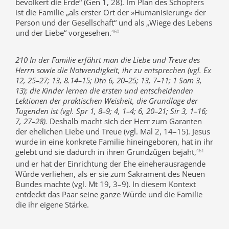
bevölkert die Erde“ (Gen 1, 28). Im Plan des Schöpfers
ist die Familie „als erster Ort der »Humanisierung« der
Person und der Gesellschaft“ und als „Wiege des Lebens
und der Liebe“ vorgesehen.
460
210 In der Familie erfährt man die Liebe und Treue des
Herrn sowie die Notwendigkeit, ihr zu entsprechen (vgl. Ex
12, 25–27; 13, 8.14–15; Dtn 6, 20–25; 13, 7–11; 1 Sam 3,
13); die Kinder lernen die ersten und entscheidenden
Lektionen der praktischen Weisheit, die Grundlage der
Tugenden ist (vgl. Spr 1, 8–9; 4, 1–4; 6, 20–21; Sir 3, 1–16;
7, 27–28).
Deshalb macht sich der Herr zum Garanten
der ehelichen Liebe und Treue (vgl. Mal 2, 14–15). Jesus
wurde in eine konkrete Familie hineingeboren, hat in ihr
gelebt und sie dadurch in ihren Grundzügen bejaht,
461
und er hat der Einrichtung der Ehe eineherausragende
Würde verliehen, als er sie zum Sakrament des Neuen
Bundes machte (vgl. Mt 19, 3–9). In diesem Kontext
entdeckt das Paar seine ganze Würde und die Familie
die ihr eigene Stärke.