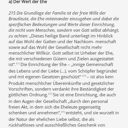
a) Der Wert der Ehe
215 Die Grundlage der Familie ist der freie Wille der
Brautleute, die Ehe miteinander einzugehen und dabei die
spezifischen Bedeutungen und Werte dieser Einrichtung,
die nicht vom Menschen, sondern von Gott selbst abhängt,
zu achten:
„Dieses heilige Band unterliegt im Hinblick
auf das Wohl der Gatten und der Nachkom- menschaft
sowie auf das Wohl der Gesellschaft nicht mehr
menschlicher Willkür. Gott selbst ist Urheber der Ehe,
die mit verschiedenen Gütern und Zielen ausgestattet
ist“.
Die Einrichtung der Ehe – „innige Gemeinschaft
473
des Lebens und der Liebe (…), vom Schöpfer begründet
und mit eigenen Gesetzen geschützt“
– ist also kein
474
Produkt menschlicher Übereinkünfte und gesetzlicher
Vorschriften, sondern verdankt ihre Beständigkeit der
göttlichen Ordnung.
Sie ist eine Einrichtung, die auch
475
in den Augen der Gesellschaft „durch den personal
freien Akt, in dem sich die Eheleute gegenseitig
schenken und annehmen“,
entsteht, und sie wurzelt in
476
der Natur der ehelichen Liebe selbst, die als
rückhaltloses und ausschließliches Geschenk von