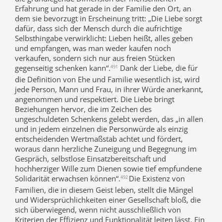
Erfahrung und hat gerade in der Familie den Ort, an
dem sie bevorzugt in Erscheinung tritt: „Die Liebe sorgt
dafür, dass sich der Mensch durch die aufrichtige
Selbsthingabe verwirklicht: Lieben heißt, alles geben
und empfangen, was man weder kaufen noch
verkaufen, sondern sich nur aus freien Stücken
gegenseitig schenken kann“.
Dank der Liebe, die für
491
die Definition von Ehe und Familie wesentlich ist, wird
jede Person, Mann und Frau, in ihrer Würde anerkannt,
angenommen und respektiert. Die Liebe bringt
Beziehungen hervor, die im Zeichen des
ungeschuldeten Schenkens gelebt werden, das „in allen
und in jedem einzelnen die Personwürde als einzig
entscheidenden Wertmaßstab achtet und fördert,
woraus dann herzliche Zuneigung und Begegnung im
Gespräch, selbstlose Einsatzbereitschaft und
hochherziger Wille zum Dienen sowie tief empfundene
Solidarität erwachsen können“.
Die Existenz von
492
Familien, die in diesem Geist leben, stellt die Mängel
und Widersprüchlichkeiten einer Gesellschaft bloß, die
sich überwiegend, wenn nicht ausschließlich von
Kriterien der Effizienz und Funktionalität leiten lässt. Ein