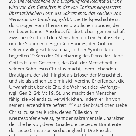
219 Die menschliche und ursprüngliche Realität der Ehe
wird von den Getauften in der von Christus eingesetzten
übernatürlichen Form des Sakraments, das Zeichen und
Werkzeug der Gnade ist, gelebt.
Die Heilsgeschichte ist
durchzogen vom Thema des bräutlichen Bundes, der
ein bedeutsamer Ausdruck für die Liebes- gemeinschaft
zwischen Gott und den Menschen und ein Schlüssel ist,
um die Stationen des großen Bundes, den Gott mit
seinem Volk geschlossen hat, in ihrer Symbolik zu
begreifen.
Kern der Offenbarung des Plans der Liebe
485
Gottes ist das Geschenk, das Gott der Menschheit in
seinem Sohn Jesus Christus macht, „dem liebenden
Bräutigam, der sich hingibt als Erlöser der Menschheit
und sie als seinen Leib mit sich vereint. Er offenbart die
Urwahrheit über die Ehe, die Wahrheit des »Anfangs«
(vgl. Gen 2, 24; Mt 19, 5), und macht den Menschen
fähig, sie vollends zu verwirklichen, indem er ihn von
seiner Herzenshärte befreit“.
Aus der bräutlichen Liebe
486
Christi zu seiner Kirche, deren Fülle sich im
Kreuzesopfer erweist, geht der sakramentale Charakter
der Ehe hervor, deren Gnade die Liebe der Brautleute
der Liebe Christi zur Kirche angleicht. Die Ehe als