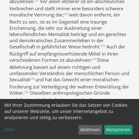
abzulehnen.
Vor allem letzterer ist ein abscheuliches
521
Verbrechen und stellt immer eine besonders schwere
moralische Verirrung dar;
weit davon entfernt, ein
522
Recht zu sein, ist es im Gegenteil eine traurige
Erscheinung, die sehr zur Ausbreitung einer
lebensfeindlichen Mentalität beiträgt und ein gerechtes
und demokratisches Zusammenleben in der
Gesellschaft in gefährlicher Weise bedroht.
Auch der
523
Rückgriff auf empfängnisverhütende Mittel in ihren
verschiedenen Formen ist abzulehnen:
Diese
524
Ablehnung basiert auf einem richtigen und
umfassenden Verständnis der menschlichen Person und
Sexualität
und hat das Gewicht einer moralischen
525
Forderung zur Verteidigung der wahren Entwicklung der
Völker.
Dieselben anthropologischen Gründe
526
rechtfertigen jedoch die Inanspruchnahme einer
Mit Ihrer Zustimmung erlauben Sie das Setzen von Cookies
zeitweisen Abstinenz in den Perioden der weiblichen
auf unserer Webseite, um unser Internetangebot zu
Fruchtbarkeit.
Die Empfängnisverhütung abzulehnen
527
analysieren und stetig zu verbessern.
und auf natürliche Methoden der Geburtenregelung
zurückzugreifen bedeutet, die zwischenmenschlichen
Mehr
...
Ablehnen
Akzeptieren
Beziehungen zwischen Eheleuten auf gegenseitigen
Respekt und völlige Offenheit zu gründen, was sich auch