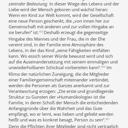
zentraler Bedeutung.
In dieser Wiege des Lebens und der
Liebe wird der Mensch geboren und wächst heran:
Wenn ein Kind zur Welt kommt, wird der Gesellschaft
eine neue Person geschenkt, die „von innen her zur
Gemeinschaft mit anderen und zur vollen Hingabe an
sie berufen“ ist.
Deshalb erzeugt die gegenseitige
465
Hingabe des Mannes und der Frau, die in der Ehe
vereint sind, in der Familie eine Atmosphäre des
Lebens, in der das Kind „seine Fähigkeiten entfalten
kann. Wo essich seiner Würde bewusst wird und sich
auf die Auseinandersetzung mit seinem einmaligen und
unwiederholbaren Schicksal vorbereiten kann“.
Im
466
Klima der natürlichen Zuneigung, die die Mitglieder
einer Familiengemeinschaft miteinander verbindet,
werden die Personen als Ganzes anerkannt und zur
Verantwortung erzogen: „Die erste und grundlegende
Struktur zu Gunsten der »Humanökologie« ist die
Familie, in deren Schoß der Mensch die entscheidenden
Anfangsgründe über die Wahrheit und das Gute
empfängt, wo er lernt, was lieben und geliebt werden
heißt und was es konkret besagt, Person zu sein“.
467
Denn die Pflichten ihrer Mitglieder sind nicht vertraglich