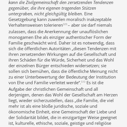
kann die Zivilgemeinschaft den zersetzenden Tendenzen
gegenüber, die ihre eigenen tragenden Stützen
untergraben, nicht gleichgültig bleiben.
Eine
Gesetzgebung kann zuweilen moralisch inakzeptable
Verhaltensweisen tolerieren
– aber sie darf niemals
509
zulassen, dass die Anerkennung der unauflöslichen
monogamen Ehe als einziger authentischer Form der
Familie geschwächt wird. Daher ist es notwendig, dass
sich die öffentlichen Autoritäten „diesen Tendenzen mit
ihren zersetzenden Wirkungen auf die Gesellschaft und
ihren Schäden für die Würde, Sicherheit und das Wohl
der einzelnen Bürger entschieden widersetzen; sie
sollen sich bemühen, dass die öffentliche Meinung nicht
zu einer Unterbewertung der Bedeutung der Institution
von Ehe und Familie verleitet werde“.
Es ist die
510
Aufgabe der christlichen Gemeinschaft und all
derjenigen, denen das Wohl der Gesellschaft am Herzen
liegt, wieder sicherzustellen, dass „die Familie, die viel
mehr ist als eine bloße juridische, soziale und
ökonomische Einheit, eine Gemeinschaft der Liebe und
der Solidarität bildet, die in einzigartiger Weise geeignet
ist, kulturelle, ethische, soziale, geistige und religiöse