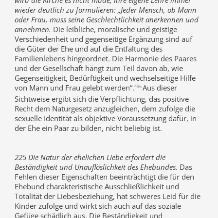
wird die Kirche es nicht müde, ihre eigene Lehre immer
wieder deutlich zu formulieren: „Jeder Mensch, ob Mann
oder Frau, muss seine Geschlechtlichkeit anerkennen und
annehmen.
Die leibliche, moralische und geistige
Verschiedenheit und gegenseitige Ergänzung sind auf
die Güter der Ehe und auf die Entfaltung des
Familienlebens hingeordnet. Die Harmonie des Paares
und der Gesellschaft hängt zum Teil davon ab, wie
Gegenseitigkeit, Bedürftigkeit und wechselseitige Hilfe
von Mann und Frau gelebt werden“.
Aus dieser
496
Sichtweise ergibt sich die Verpflichtung, das positive
Recht dem Naturgesetz anzugleichen, dem zufolge die
sexuelle Identität als objektive Voraussetzung dafür, in
der Ehe ein Paar zu bilden, nicht beliebig ist.
225 Die Natur der ehelichen Liebe erfordert die
Beständigkeit und Unauflöslichkeit des Ehebundes.
Das
Fehlen dieser Eigenschaften beeinträchtigt die für den
Ehebund charakteristische Ausschließlichkeit und
Totalität der Liebesbeziehung, hat schweres Leid für die
Kinder zufolge und wirkt sich auch auf das soziale
Gefüge schädlich aus. Die Beständigkeit und