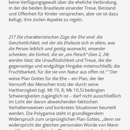
keine Verfügungsgewalt über die eheliche Verbindung,
in der die beiden Brautleute einander Treue, Beistand
und Offenheit für Kinder versprechen, aber sie ist dazu
befugt, ihre zivilen Aspekte zu regeln.
217 Die charakteristischen Züge der Ehe sind: die
Ganzheitlichkeit, mit der die Eheleute sich in allem, was
die Person leiblich und geistig ausmacht, einander
schenken; die Einheit, die sie „ein Fleisch“ (Gen 2, 24)
werden lässt;
die Unauflöslichkeit und Treue, die die
gegenseitige und endgültige Hingabe miteinschließt; die
Fruchtbarkeit, für die sie von Natur aus offen ist.
Der
479
weise Plan Gottes für die Ehe – ein Plan, der der
Vernunft des Menschen trotz der durch seine
Hartherzigkeit (vgl. Mt 19, 8; Mk 10,5) bedingten
Schwierigkeiten zugänglich ist – darf nicht ausschließlich
im Licht der davon abweichenden faktischen
Verhaltensweisen und konkreten Situationen beurteilt
werden. Die Polygamie steht in grundlegendem
Widerspruch zum ursprünglichen Plan Gottes, „denn sie
widerspricht der gleichen personalen Würde von Mann