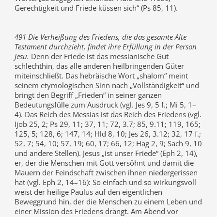
Gerechtigkeit und Friede küssen sich“ (Ps 85, 11).
491 Die Verheißung des Friedens, die das gesamte Alte
Testament durchzieht, findet ihre Erfüllung in der Person
Jesu.
Denn der Friede ist das messianische Gut
schlechthin, das alle anderen heilbringenden Güter
miteinschließt. Das hebräische Wort „shalom“ meint
seinem etymologischen Sinn nach „Vollständigkeit“ und
bringt den Begriff „Frieden“ in seiner ganzen
Bedeutungsfülle zum Ausdruck (vgl. Jes 9, 5 f.; Mi 5, 1–
4). Das Reich des Messias ist das Reich des Friedens (vgl.
Ijob 25, 2; Ps 29, 11; 37, 11; 72, 3.7; 85, 9.11; 119, 165;
125, 5; 128, 6; 147, 14; Hld 8, 10; Jes 26, 3.12; 32, 17 f.;
52, 7; 54, 10; 57, 19; 60, 17; 66, 12; Hag 2, 9; Sach 9, 10
und andere Stellen). Jesus „ist unser Friede“ (Eph 2, 14),
er, der die Menschen mit Gott versöhnt und damit die
Mauern der Feindschaft zwischen ihnen niedergerissen
hat (vgl. Eph 2, 14–16): So einfach und so wirkungsvoll
weist der heilige Paulus auf den eigentlichen
Beweggrund hin, der die Menschen zu einem Leben und
einer Mission des Friedens drängt. Am Abend vor