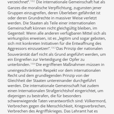
verzeichnet“.
Die internationale Gemeinschaft hat als
1062
Ganzes die moralische Verpflichtung, zugunsten jener
Gruppen einzugreifen, deren Überleben gefährdet ist
oder deren Grundrechte in massiver Weise verletzt
werden. Die Staaten als Teile einer internationalen
Gemeinschaft können nicht gleichgültig bleiben, im
Gegenteil: Wenn alle anderen verfügbaren Mittel sich als
wirkungslos erweisen, ist es „legitim und sogar geboten,
sich mit konkreten Initiativen für die Entwaffnung des
Aggressors einzusetzen“.
Das Prinzip der nationalen
1063
Souveränität darf nicht als Grund angeführt werden, um
ein Eingreifen zur Verteidigung der Opfer zu
unterbinden.
Die ergriffenen Maßnahmen müssen in
1064
uneingeschränktem Respekt vor dem internationalen
Recht und dem grundlegenden Prinzip von der
Gleichheit der Staaten untereinander durchgeführt
werden. Die internationale Gemeinschaft hat zudem
einen Internationalen Strafgerichtshof eingerichtet, um
diejenigen zu bestrafen, die für besonders
schwerwiegende Taten verantwortlich sind: Völkermord,
Verbrechen gegen die Menschlichkeit, Kriegsverbrechen,
Verbrechen des Angriffskrieges. Das Lehramt hat es