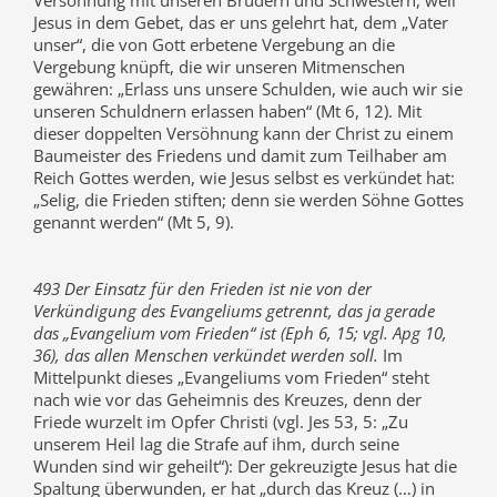
Versöhnung mit unseren Brüdern und Schwestern, weil
Jesus in dem Gebet, das er uns gelehrt hat, dem „Vater
unser“, die von Gott erbetene Vergebung an die
Vergebung knüpft, die wir unseren Mitmenschen
gewähren: „Erlass uns unsere Schulden, wie auch wir sie
unseren Schuldnern erlassen haben“ (Mt 6, 12). Mit
dieser doppelten Versöhnung kann der Christ zu einem
Baumeister des Friedens und damit zum Teilhaber am
Reich Gottes werden, wie Jesus selbst es verkündet hat:
„Selig, die Frieden stiften; denn sie werden Söhne Gottes
genannt werden“ (Mt 5, 9).
493 Der Einsatz für den Frieden ist nie von der
Verkündigung des Evangeliums getrennt, das ja gerade
das „Evangelium vom Frieden“ ist (Eph 6, 15; vgl. Apg 10,
36), das allen Menschen verkündet werden soll.
Im
Mittelpunkt dieses „Evangeliums vom Frieden“ steht
nach wie vor das Geheimnis des Kreuzes, denn der
Friede wurzelt im Opfer Christi (vgl. Jes 53, 5: „Zu
unserem Heil lag die Strafe auf ihm, durch seine
Wunden sind wir geheilt“): Der gekreuzigte Jesus hat die
Spaltung überwunden, er hat „durch das Kreuz (…) in