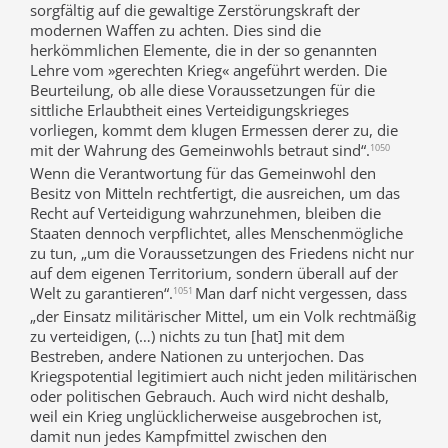
sorgfältig auf die gewaltige Zerstörungskraft der
modernen Waffen zu achten. Dies sind die
herkömmlichen Elemente, die in der so genannten
Lehre vom »gerechten Krieg« angeführt werden. Die
Beurteilung, ob alle diese Voraussetzungen für die
sittliche Erlaubtheit eines Verteidigungskrieges
vorliegen, kommt dem klugen Ermessen derer zu, die
mit der Wahrung des Gemeinwohls betraut sind“.
1050
Wenn die Verantwortung für das Gemeinwohl den
Besitz von Mitteln rechtfertigt, die ausreichen, um das
Recht auf Verteidigung wahrzunehmen, bleiben die
Staaten dennoch verpflichtet, alles Menschenmögliche
zu tun, „um die Voraussetzungen des Friedens nicht nur
auf dem eigenen Territorium, sondern überall auf der
Welt zu garantieren“.
Man darf nicht vergessen, dass
1051
„der Einsatz militärischer Mittel, um ein Volk rechtmäßig
zu verteidigen, (…) nichts zu tun [hat] mit dem
Bestreben, andere Nationen zu unterjochen. Das
Kriegspotential legitimiert auch nicht jeden militärischen
oder politischen Gebrauch. Auch wird nicht deshalb,
weil ein Krieg unglücklicherweise ausgebrochen ist,
damit nun jedes Kampfmittel zwischen den