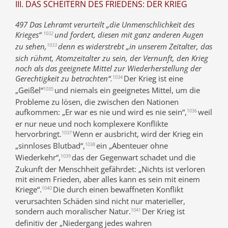
III. DAS SCHEITERN DES FRIEDENS: DER KRIEG
497 Das Lehramt verurteilt „die Unmenschlichkeit des
Krieges“
und fordert, diesen mit ganz anderen Augen
1032
zu sehen,
denn es widerstrebt „in unserem Zeitalter, das
1033
sich rühmt, Atomzeitalter zu sein, der Vernunft, den Krieg
noch als das geeignete Mittel zur Wiederherstellung der
Gerechtigkeit zu betrachten“.
Der Krieg ist eine
1034
„Geißel“
und niemals ein geeignetes Mittel, um die
1035
Probleme zu lösen, die zwischen den Nationen
aufkommen: „Er war es nie und wird es nie sein“,
weil
1036
er nur neue und noch komplexere Konflikte
hervorbringt.
Wenn er ausbricht, wird der Krieg ein
1037
„sinnloses Blutbad“,
ein „Abenteuer ohne
1038
Wiederkehr“,
das der Gegenwart schadet und die
1039
Zukunft der Menschheit gefährdet: „Nichts ist verloren
mit einem Frieden, aber alles kann es sein mit einem
Kriege“.
Die durch einen bewaffneten Konflikt
1040
verursachten Schäden sind nicht nur materieller,
sondern auch moralischer Natur.
Der Krieg ist
1041
definitiv der „Niedergang jedes wahren