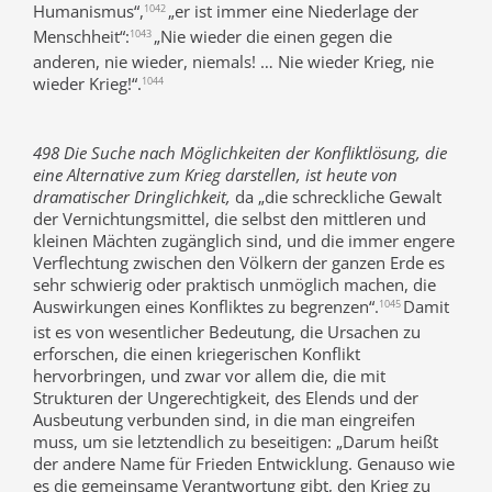
Humanismus“,
„er ist immer eine Niederlage der
1042
Menschheit“:
„Nie wieder die einen gegen die
1043
anderen, nie wieder, niemals! … Nie wieder Krieg, nie
wieder Krieg!“.
1044
498 Die Suche nach Möglichkeiten der Konfliktlösung, die
eine Alternative zum Krieg darstellen, ist heute von
dramatischer Dringlichkeit,
da „die schreckliche Gewalt
der Vernichtungsmittel, die selbst den mittleren und
kleinen Mächten zugänglich sind, und die immer engere
Verflechtung zwischen den Völkern der ganzen Erde es
sehr schwierig oder praktisch unmöglich machen, die
Auswirkungen eines Konfliktes zu begrenzen“.
Damit
1045
ist es von wesentlicher Bedeutung, die Ursachen zu
erforschen, die einen kriegerischen Konflikt
hervorbringen, und zwar vor allem die, die mit
Strukturen der Ungerechtigkeit, des Elends und der
Ausbeutung verbunden sind, in die man eingreifen
muss, um sie letztendlich zu beseitigen: „Darum heißt
der andere Name für Frieden Entwicklung. Genauso wie
es die gemeinsame Verantwortung gibt, den Krieg zu