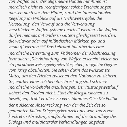
von Waffen oder der allgemeine Handel mit ihnen ist
moralisch nicht zu rechtfertigen; solche Erscheinungen
müssen auch vor dem Hintergrund der internationalen
Regelung im Hinblick auf die Nichtweitergabe, die
Herstellung, den Verkauf und die Verwendung
verschiedener Waffensysteme beurteilt werden. Die Waffen
dürfen niemals mit anderen Gütern gleichgesetzt werden,
die weltweit oder auf inländischen Märkten ge- und
verkauft werden.
Das Lehramt hat überdies eine
1069
moralische Bewertung zum Phänomen der Abschreckung
formuliert: „Die Anhäufung von Waffen erscheint vielen als
ein paradoxerweise geeignetes Vorgehen, mögliche Gegner
vom Krieg abzuhalten. Sie sehen darin das wirksamste
Mittel, um den Frieden zwischen den Nationen zu sichern.
Gegenüber einer solchen Abschreckung sind schwere
moralische Vorbehalte anzubringen. Der Rüstungswettlauf
sichert den Frieden nicht. Statt die Kriegsursachen zu
beseitigen, droht er diese zu verschlimmern“.
Die Politik
1070
der nuklearen Abschreckung, von der die Zeit des so
genannten Kalten Krieges gekennzeichnet war, muss von
konkreten Abrüstungsmaßnahmen auf der Grundlage des
Dialogs und multilateraler Verhandlungen abgelöst