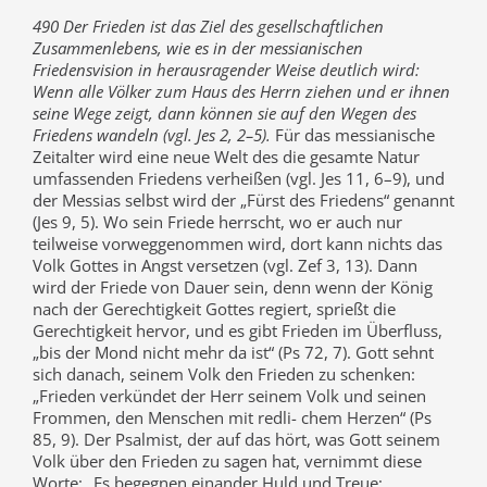
490 Der Frieden ist das Ziel des gesellschaftlichen
Zusammenlebens, wie es in der messianischen
Friedensvision in herausragender Weise deutlich wird:
Wenn alle Völker zum Haus des Herrn ziehen und er ihnen
seine Wege zeigt, dann können sie auf den Wegen des
Friedens wandeln (vgl. Jes 2, 2–5).
Für das messianische
Zeitalter wird eine neue Welt des die gesamte Natur
umfassenden Friedens verheißen (vgl. Jes 11, 6–9), und
der Messias selbst wird der „Fürst des Friedens“ genannt
(Jes 9, 5). Wo sein Friede herrscht, wo er auch nur
teilweise vorweggenommen wird, dort kann nichts das
Volk Gottes in Angst versetzen (vgl. Zef 3, 13). Dann
wird der Friede von Dauer sein, denn wenn der König
nach der Gerechtigkeit Gottes regiert, sprießt die
Gerechtigkeit hervor, und es gibt Frieden im Überfluss,
„bis der Mond nicht mehr da ist“ (Ps 72, 7). Gott sehnt
sich danach, seinem Volk den Frieden zu schenken:
„Frieden verkündet der Herr seinem Volk und seinen
Frommen, den Menschen mit redli- chem Herzen“ (Ps
85, 9). Der Psalmist, der auf das hört, was Gott seinem
Volk über den Frieden zu sagen hat, vernimmt diese
Worte: „Es begegnen einander Huld und Treue;