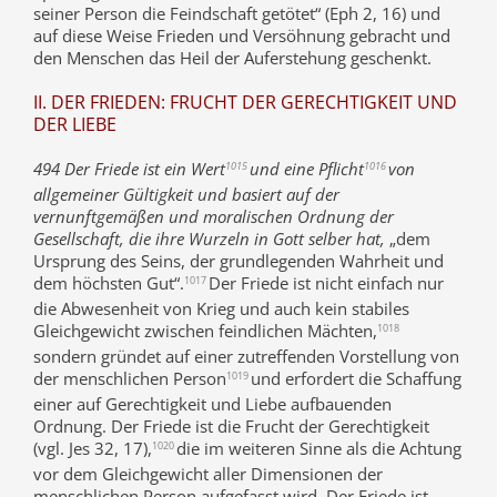
seiner Person die Feindschaft getötet“ (Eph 2, 16) und
auf diese Weise Frieden und Versöhnung gebracht und
den Menschen das Heil der Auferstehung geschenkt.
II. DER FRIEDEN: FRUCHT DER GERECHTIGKEIT UND
DER LIEBE
494 Der Friede ist ein Wert
und eine Pflicht
von
1015
1016
allgemeiner Gültigkeit und basiert auf der
vernunftgemäßen und moralischen Ordnung der
Gesellschaft, die ihre Wurzeln in Gott selber hat,
„dem
Ursprung des Seins, der grundlegenden Wahrheit und
dem höchsten Gut“.
Der Friede ist nicht einfach nur
1017
die Abwesenheit von Krieg und auch kein stabiles
Gleichgewicht zwischen feindlichen Mächten,
1018
sondern gründet auf einer zutreffenden Vorstellung von
der menschlichen Person
und erfordert die Schaffung
1019
einer auf Gerechtigkeit und Liebe aufbauenden
Ordnung. Der Friede ist die Frucht der Gerechtigkeit
(vgl. Jes 32, 17),
die im weiteren Sinne als die Achtung
1020
vor dem Gleichgewicht aller Dimensionen der
menschlichen Person aufgefasst wird. Der Friede ist