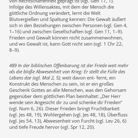
von Rechtschaffenheit geprägt ist (vgl. Gen 17, 1).
Infolge des Willensaktes, mit dem der Mensch die
göttliche Ordnung verändert, lernt die Welt
Blutvergießen und Spaltung kennen: Die Gewalt äußert
sich in den Beziehungen zwischen Personen (vgl. Gen 4,
1–16) und zwischen Gesellschaften (vgl. Gen 11, 1–9).
Frieden und Gewalt können nicht zusammenwohnen,
und wo Gewalt ist, kann Gott nicht sein (vgl. 1 Chr 22,
8–9).
489 In der biblischen Offenbarung ist der Friede weit mehr
als die bloße Abwesenheit von Krieg: Er stellt die Fülle des
Lebens dar (vgl. Mal 2, 5);
weit davon ent- fernt, ein
Konstrukt des Menschen zu sein, ist er ein großes
Geschenk Gottes an alle Menschen, was den Gehorsam
gegenüber dem göttlichen Plan beinhaltet: „Der Herr
wende sein Angesicht dir zu und schenke dir Frieden“
(vgl. Num 6, 26). Dieser Frieden bringt Fruchtbarkeit
(vgl. Jes 48, 19), Wohlergehen (vgl. Jes 48, 18), Überfluss
(vgl. Jes 54, 13), Abwesenheit von Furcht (vgl. Lev 26, 6)
und tiefe Freude hervor (vgl. Spr 12, 20).