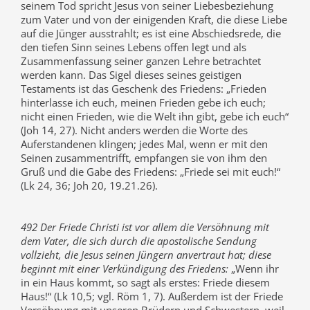
seinem Tod spricht Jesus von seiner Liebesbeziehung
zum Vater und von der einigenden Kraft, die diese Liebe
auf die Jünger ausstrahlt; es ist eine Abschiedsrede, die
den tiefen Sinn seines Lebens offen legt und als
Zusammenfassung seiner ganzen Lehre betrachtet
werden kann. Das Sigel dieses seines geistigen
Testaments ist das Geschenk des Friedens: „Frieden
hinterlasse ich euch, meinen Frieden gebe ich euch;
nicht einen Frieden, wie die Welt ihn gibt, gebe ich euch“
(Joh 14, 27). Nicht anders werden die Worte des
Auferstandenen klingen; jedes Mal, wenn er mit den
Seinen zusammentrifft, empfangen sie von ihm den
Gruß und die Gabe des Friedens: „Friede sei mit euch!“
(Lk 24, 36; Joh 20, 19.21.26).
492 Der Friede Christi ist vor allem die Versöhnung mit
dem Vater, die sich durch die apostolische Sendung
vollzieht, die Jesus seinen Jüngern anvertraut hat; diese
beginnt mit einer Verkündigung des Friedens:
„Wenn ihr
in ein Haus kommt, so sagt als erstes: Friede diesem
Haus!“ (Lk 10,5; vgl. Röm 1, 7). Außerdem ist der Friede