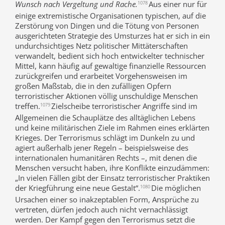
Wunsch nach Vergeltung und Rache.
Aus einer nur für
1078
einige extremistische Organisationen typischen, auf die
Zerstörung von Dingen und die Tötung von Personen
ausgerichteten Strategie des Umsturzes hat er sich in ein
undurchsichtiges Netz politischer Mittäterschaften
verwandelt, bedient sich hoch entwickelter technischer
Mittel, kann häufig auf gewaltige finanzielle Ressourcen
zurückgreifen und erarbeitet Vorgehensweisen im
großen Maßstab, die in den zufälligen Opfern
terroristischer Aktionen völlig unschuldige Menschen
treffen.
Zielscheibe terroristischer Angriffe sind im
1079
Allgemeinen die Schauplätze des alltäglichen Lebens
und keine militärischen Ziele im Rahmen eines erklärten
Krieges. Der Terrorismus schlägt im Dunkeln zu und
agiert außerhalb jener Regeln – beispielsweise des
internationalen humanitären Rechts –, mit denen die
Menschen versucht haben, ihre Konflikte einzudämmen:
„In vielen Fällen gibt der Einsatz terroristischer Praktiken
der Kriegführung eine neue Gestalt“.
Die möglichen
1080
Ursachen einer so inakzeptablen Form, Ansprüche zu
vertreten, dürfen jedoch auch nicht vernachlässigt
werden. Der Kampf gegen den Terrorismus setzt die