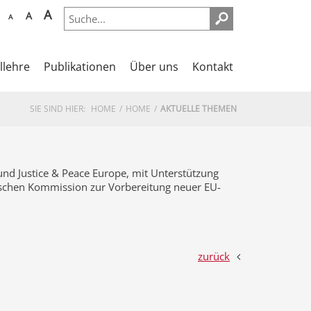
A
A
A
llehre
Publikationen
Über uns
Kontakt
SIE SIND HIER:
HOME
HOME
AKTUELLE THEMEN
l und Justice & Peace Europe, mit Unterstützung
ischen Kommission zur Vorbereitung neuer EU-
zurück