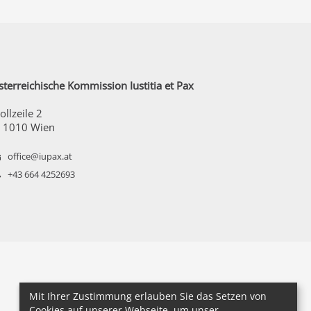
terreichische Kommission Iustitia et Pax
llzeile 2
- 1010 Wien
office@iupax.at
+43 664 4252693
Mit Ihrer Zustimmung erlauben Sie das Setzen von
Cookies auf unserer Webseite, um unser